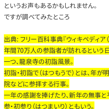
というお声もあるかもしれません。
ですが調べてみたところ
HOME
出典: フリー百科事典『ウィキペディア（Wik
シン中央会計の特長
年間70万人の参詣者が訪れるという
解決相談事例
一つ、龍泉寺の初詣風景。
初詣・初詣で（はつもうで）とは、年が
採用情報
院などに参拝する行事。
一年の感謝を捧げたり、新年の無事と
シンスタグラム
参・初参り（はつまいり）ともいう。