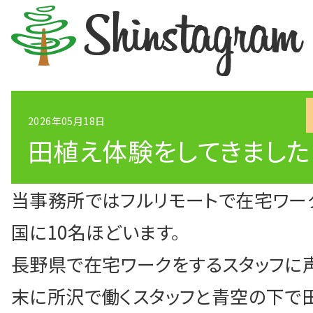
2026年05月18日
田植え体験をしてきました
シン中央会計RECR
当事務所ではフルリモートで在宅ワー
お電話、またはメールにてお気軽
国に10名ほどいます。
長野県で在宅ワークをするスタッフに
04-2994-5080
末に所沢で働くスタッフと青空の下で