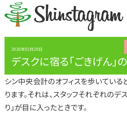
2026年02月20日
デスクに宿る「ごきげん」
シン中央会計RECR
シン中央会計のオフィスを歩いている
お電話、またはメールにてお気軽
ります。それは、スタッフそれぞれのデ
り」が目に入ったときです。
04-2994-5080